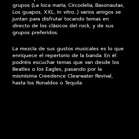
grupos (La loca maría, Circodelia, Basonautas,
Los guapos, XXL, In vitro…) varios amigos se
juntan para disfrutar tocando temas en
directo de los clásicos del rock, y de sus
grupos preferidos.
La mezcla de sus gustos musicales es lo que
enriquece el repertorio de la banda. En él
podréis escuchar temas que van desde los
Beatles o los Eagles, pasando por la
mismísima Creedence Clearwater Revival,
hasta los Ronaldos o Tequila.
Los componentes son:
Eric Mañas: Voz / guitarras
Fernando Cabrerizo: Teclas / coros
Alfredo Luna: Guitarras /coros