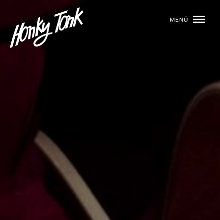
MENÚ
01
PROGRAMACIÓN
02
DJS
03
EVENTOS
04
TOCA CON NOSOTROS
05
QUIÉNES SOMOS