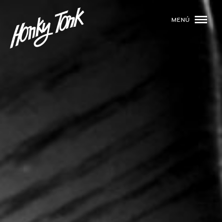
MENÚ
01
PROGRAMACIÓN
02
DJS
03
EVENTOS
04
TOCA CON NOSOTROS
05
QUIÉNES SOMOS