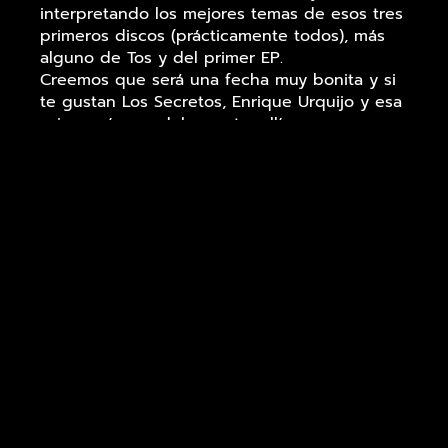
interpretando los mejores temas de esos tres
primeros discos (prácticamente todos), más
alguno de Tos y del primer EP.
Creemos que será una fecha muy bonita y si
te gustan Los Secretos, Enrique Urquijo y esa
primera época debes estar allí.
Entradas: 10,25 € hasta completar aforo.
Formación para el concierto:
José Carlos Moro, voz y bajo,
Daniel Iglesias, batería y voces,
Jorge Montero, guitarra,
Juanma Delgado, guitarra y voces,
Ángel L. Moro, guitarra acústica y voces.