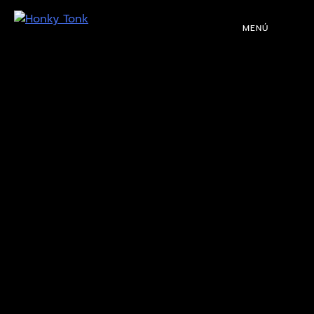
MENÚ
PROGRAMACIÓN
DJS
EVENTOS
TOCA CON NOSOTROS
QUIÉNES SOMOS
NUESTRA HISTORIA
RIDER TÉCNICO
GALERÍA
DE IMÁGENES