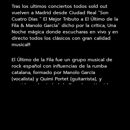
Tras los ultimos conciertos todos sold out
vuelven a Madrid desde Ciudad Real “Son
Cuatro Días “ El Mejor Tributo a El Último de la
Fila & Manolo García“ dicho por la crítica, Una
Noche mágica donde escucharas en vivo y en
directo todos los clásicos con gran calidad
musical!!
El Último de la Fila fue un grupo musical de
rock español con influencias de la rumba
catalana, formado por Manolo García
(vocalista) y Quimi Portet (guitarrista), y
surgido en la ciudad de Barcelona. Ha sido
uno de los grupos musicales de más éxito en
España durante las décadas de 1980 y de
1990, años en los que desarrollaron siete
álbumes musicales y numerosas giras,
generalmente en España, aunque también en
diversos países de Hispanoamérica. SON 4