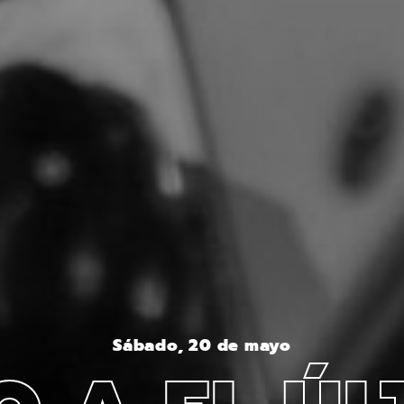
Sábado, 20 de mayo