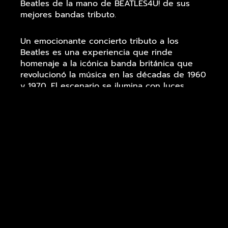
Beatles de la mano de BEATLES4U! de sus
mejores bandas tributo.
Un emocionante concierto tributo a los
Beatles es una experiencia que rinde
homenaje a la icónica banda británica que
revolucionó la música en las décadas de 1960
y 1970. El escenario se ilumina con luces
psicodélicas mientras músicos talentosos
recrean fielmente los legendarios sonidos de
John Lennon, Paul McCartney, George Harrison
y Ringo Starr. El público se sumerge en un
viaje nostálgico a través de los mayores éxitos
de los Beatles, como “Hey Jude”, “Let It Be”,
“Twist and Shout” y muchas otras canciones
atemporales.
Los Beatles, conocidos por su innovación
musical y su influencia cultural, marcaron una
época con su mezcla única de rock ‘n’ roll,