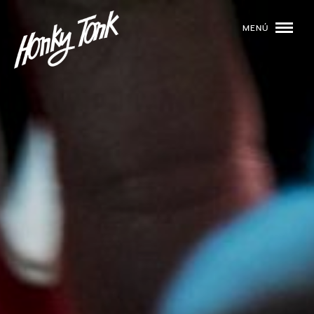
MENÚ
01
PROGRAMACIÓN
02
DJS
03
EVENTOS
04
TOCA CON NOSOTROS
05
QUIÉNES SOMOS