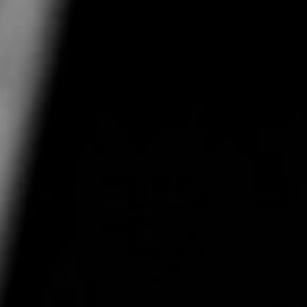
TOCA 
04
Q
05
NUESTRA HIS