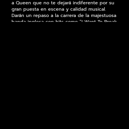
a Queen que no te dejará indiferente por su
gran puesta en escena y calidad musical.
Darán un repaso a la carrera de la majestuosa
banda inglesa con hits como “I Want To Break
Free”, “Bohemian Rhapsody”, “Don’t Stop Me
Now” o “We Are The Champions”, pero sin
dejarnos otras joyas de la corona como
“Princes Of The Universe”, “Breakthru” o
“Death On Two Legs”.
Un espectáculo que no se acaba en el borde
del escenario, una ocasión única que ningún
fan de la música debería perderse.
IMPORTANTE: Menores de 18 años
acompañados de sus padres o tutores,
debiendo abandonar la sala tras finalizar el
concierto .