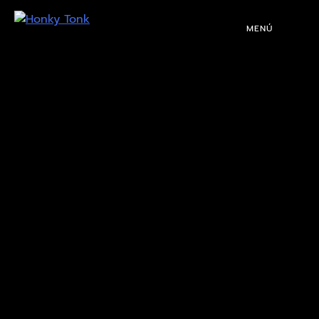
MENÚ
PROGRAMACIÓN
DJS
EVENTOS
TOCA CON NOSOTROS
QUIÉNES SOMOS
NUESTRA HISTORIA
RIDER TÉCNICO
GALERÍA
DE IMÁGENES