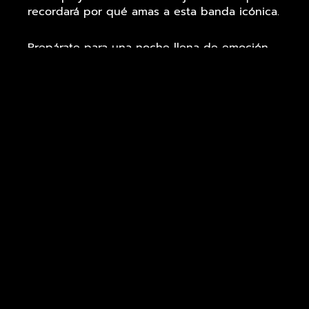
recordará por qué amas a esta banda icónica.
Prepárate para una noche llena de emoción,
nostalgia y, por supuesto, los éxitos
atemporales de Coldplay. ¡Te esperamos en
Honkytonk para celebrar la magia de esta
banda! #TributoColdplayMadrid
Acompáñanos y sé parte de esta experiencia
musical que tocará tu alma. #yellowplayTribute
#MúsicaEnVivo #Madrid