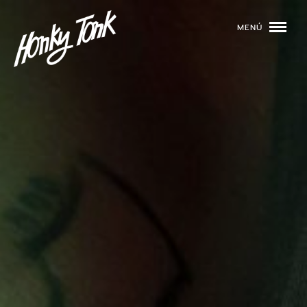
MENÚ
01
PROGRAMACIÓN
02
DJS
03
EVENTOS
04
TOCA CON NOSOTROS
05
QUIÉNES SOMOS