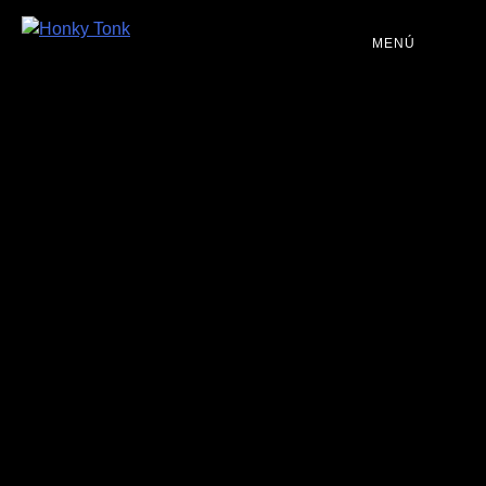
MENÚ
PROGRAMACIÓN
DJS
EVENTOS
TOCA CON NOSOTROS
QUIÉNES SOMOS
NUESTRA HISTORIA
RIDER TÉCNICO
GALERÍA DE IMÁGENES