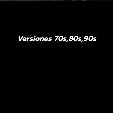
Versiones 70s,80s,90s