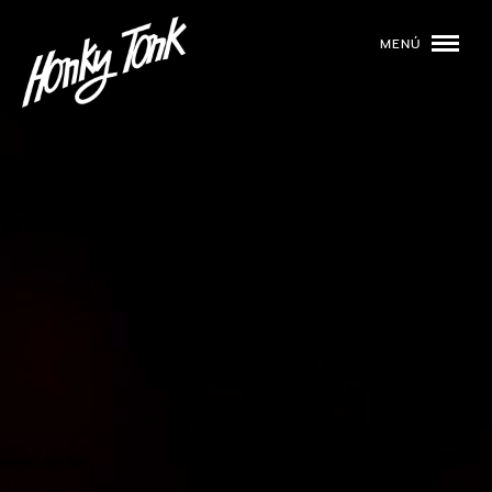
MENÚ
01
PROGRAMACIÓN
02
DJS
03
EVENTOS
04
TOCA CON NOSOTROS
05
QUIÉNES SOMOS