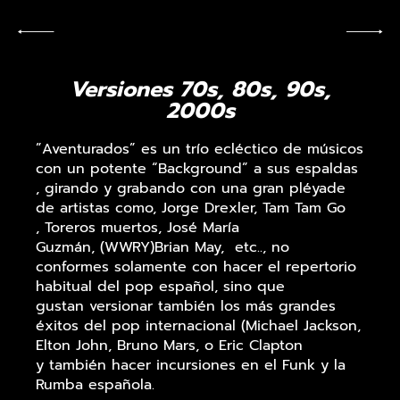
Versiones 70s, 80s, 90s,
2000s
”Aventurados” es un trío ecléctico de músicos
con un potente “Background” a sus espaldas
, girando y grabando con una gran pléyade
de artistas como, Jorge Drexler, Tam Tam Go
, Toreros muertos, José María
Guzmán, (WWRY)Brian May, etc.., no
conformes solamente con hacer el repertorio
habitual del pop español, sino que
gustan versionar también los más grandes
éxitos del pop internacional (Michael Jackson,
Elton John, Bruno Mars, o Eric Clapton
y también hacer incursiones en el Funk y la
Rumba española.