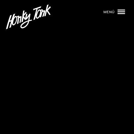
MENÚ
01
PROGRAMACIÓN
02
DJS
03
EVENTOS
04
TOCA CON NOSOTROS
05
QUIÉNES SOMOS
NUESTRA HISTORIA
RIDER TÉCNICO
GALERÍA
DE IMÁGENES