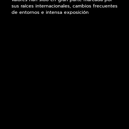
sus raíces internacionales, cambios frecuentes
de entornos e intensa exposición
multicultural.
Durante toda su trayectoria y desde sus
comienzos en 2018, Tembea ha realizado
conciertos en salas de Madrid y alrededores,
algunos benéficos, incluyendo su
participación como artista invitada en
distintos certámenes y ciclos.
Los Inicios:
Tembea (Paris, 2 junio 2001) inicia sus
primeros contactos con la música en Senlís
(Francia), próximo al norte de Paris. Ya desde
su infancia, comienza a cantar y grabar
canciones infantiles con su padre en un
estudio casero, dando comienzo a una