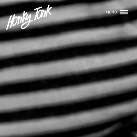
MENÚ
01
PROGRAMACIÓN
02
DJS
03
EVENTOS
04
TOCA CON NOSOTROS
05
QUIÉNES SOMOS