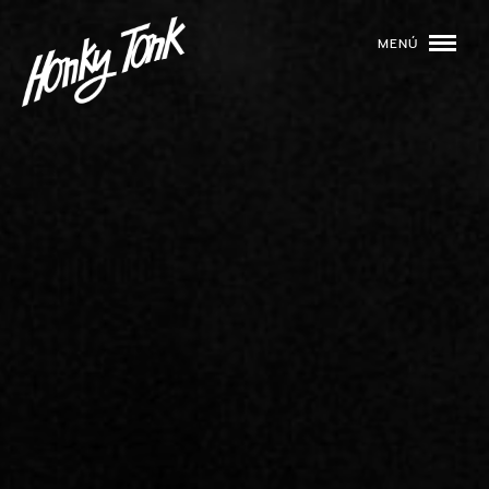
MENÚ
01
PROGRAMACIÓN
02
DJS
03
EVENTOS
04
TOCA CON NOSOTROS
05
QUIÉNES SOMOS