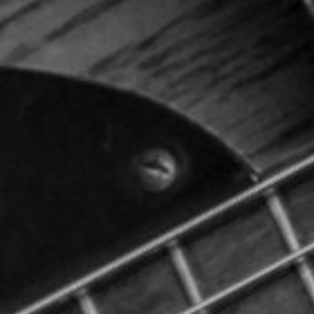
TOCA 
04
Q
05
NUESTRA HIS