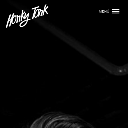
MENÚ
01
PROGRAMACIÓN
02
DJS
03
EVENTOS
04
TOCA CON NOSOTROS
05
QUIÉNES SOMOS