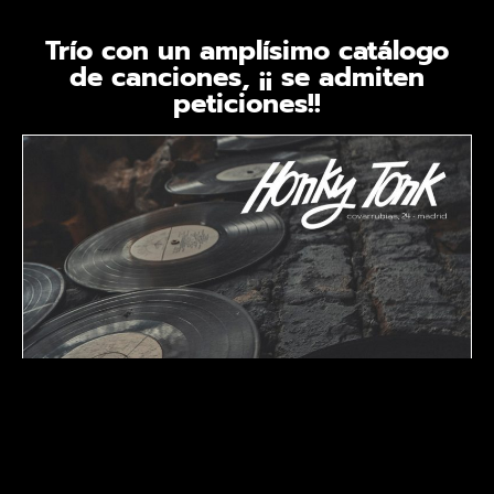
Trío con un amplísimo catálogo
de canciones, ¡¡ se admiten
peticiones!!