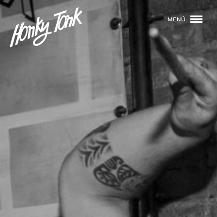
MENÚ
01
PROGRAMACIÓN
02
DJS
03
EVENTOS
04
TOCA CON NOSOTROS
05
QUIÉNES SOMOS