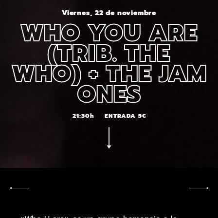
Viernes, 22 de noviembre
WHO YOU ARE
(TRIB. THE
WHO) + THE JAM
ONES
21:30h
ENTRADA 5€