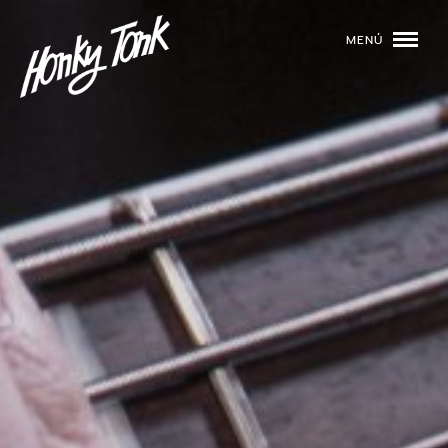
MENÚ
01
PROGRAMACIÓN
02
DJS
03
EVENTOS
04
TOCA CON NOSOTROS
05
QUIÉNES SOMOS