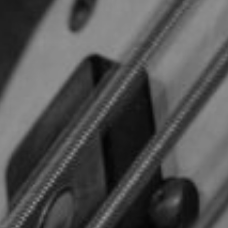
TOCA 
04
Q
05
NUESTRA HIS