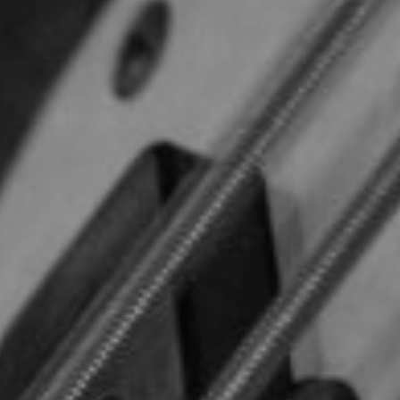
TOCA 
04
Q
05
NUESTRA HIS