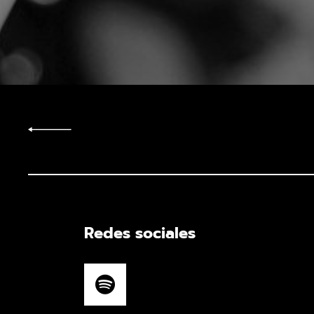
Redes sociales