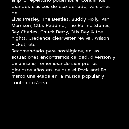
amplio repertorio podemos encontrar los
grandes clásicos de ese periodo; versiones
de:
Elvis Presley, The Beatles, Buddy Holly, Van
Morrison, Ottis Redding, The Rolling Stones,
Ray Charles, Chuck Berry, Otis Day & the
nights, Credence clearwater revival, Wilson
Picket, etc.
Recomendado para nostálgicos, en las
actuaciones encontramos calidad, diversión y
dinamismo, rememorando siempre los
gloriosos años en los que el Rock and Roll
marcó una etapa en la música popular y
contemporánea.
En la voz
Angel Gago
, Procedente de
formaciones como Navy Blue, grabando un
primer disco. The Summer Boys (banda de
covers de los míticos Beach Boys), potencia
vocal y calidad le definen.