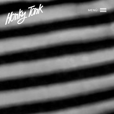
MENÚ
01
PROGRAMACIÓN
02
DJS
03
EVENTOS
04
TOCA CON NOSOTROS
05
QUIÉNES SOMOS