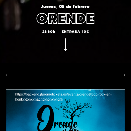
Jueves, 05 de febrero
ORENDE
21:30h
ENTRADA 10€