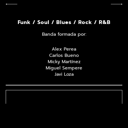
Funk / Soul / Blues / Rock / R&B
Banda formada por:
Alex Perea
Carlos Bueno
Micky Martínez
Miguel Sempere
Javi Loza