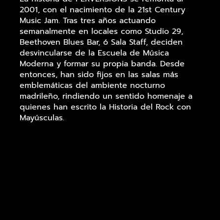
2001, con el nacimiento de la 21st Century
Music Jam. Tras tres años actuando
semanalmente en locales como Studio 29,
Beethoven Blues Bar, ó Sala Staff, deciden
desvincularse de la Escuela de Música
Moderna y formar su propia banda. Desde
entonces, han sido fijos en las salas más
emblemáticas del ambiente nocturno
madrileño, rindiendo un sentido homenaje a
quienes han escrito la Historia del Rock con
Mayúsculas.
Sergio Bermúdez: Voz
Sophie Maricq: Voz
Iván Díaz: Guitarra
Pablo Ruiz: Bajo
Miguel de la Torre: Teclados
Gonzalo Gómez: Batería
Más de tres lustros haciendo las mejores