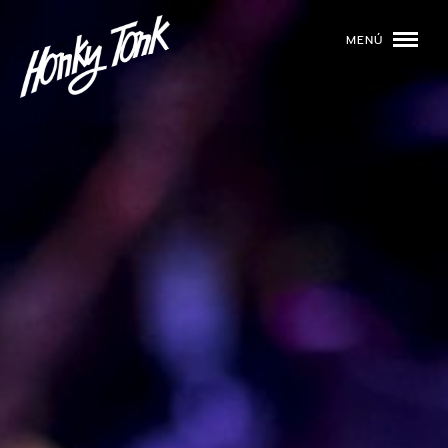
MENÚ
01
PROGRAMACIÓN
02
DJS
03
EVENTOS
04
TOCA CON NOSOTROS
05
QUIÉNES SOMOS