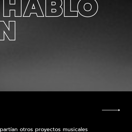
 HABLO
N
artían otros proyectos musicales