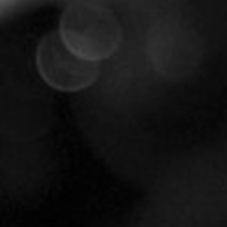
TOCA 
04
Q
05
NUESTRA HIS