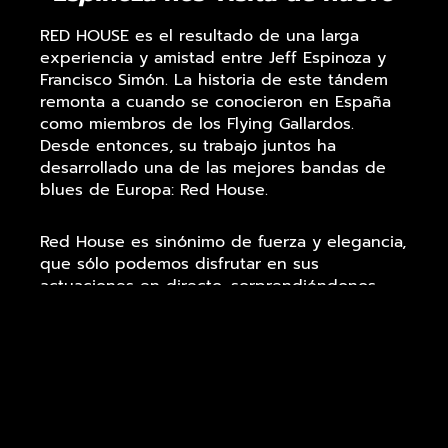
RED HOUSE es el resultado de una larga
experiencia y amistad entre Jeff Espinoza y
Francisco Simón. La historia de este tándem
remonta a cuando se conocieron en España
como miembros de los Flying Gallardos.
Desde entonces, su trabajo juntos ha
desarrollado una de las mejores bandas de
blues de Europa: Red House.
Red House es sinónimo de fuerza y elegancia,
que sólo podemos disfrutar en sus
actuaciones en directo, sorprendiéndonos
por su increíble energía y buen gusto, y
convirtiendo cada concierto en algo único e
inolvidable.
Actualmente el grupo está compuesto por los
dos fundadores e integrantes principales, Jeff