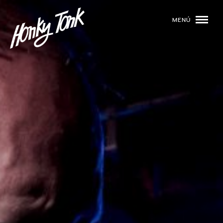
MENÚ
01
PROGRAMACIÓN
02
DJS
03
EVENTOS
04
TOCA CON NOSOTROS
05
QUIÉNES SOMOS