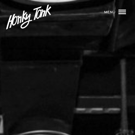
MENÚ
01
PROGRAMACIÓN
02
DJS
03
EVENTOS
04
TOCA CON NOSOTROS
05
QUIÉNES SOMOS