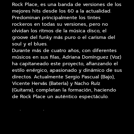
Rock Place, es una banda de versiones de los
mejores hits desde los 60 a la actualidad.
Predominan principalmente los tintes
rockeros en todas su versiones, pero no
olvidan los ritmos de la música disco, el
groove del funky más puro o el carisma del
soul y el blues.
Durante más de cuatro años, con diferentes
músicos en sus filas, Adriana Domínguez (Voz)
ha capitaneado este proyecto, afianzando el
estilo enérgico, apasionado y dinámico de sus
directos. Actualmente Sergio Pascual (Bajo),
Vicente Hervás (Batería) y Nacho Ruíz
(Guitarra), completan la formación, haciendo
de Rock Place un auténtico espectáculo.
Podrás escuchar en su extenso repertorio,
desde los temas más clásicos de The Beatles,
Janis Joplin, Aretha Franklin, Lynyrd Skynyrd,
The Doors, Creedence Clearwater Revival,