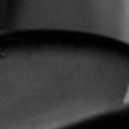
TOCA 
04
Q
05
NUESTRA HIS